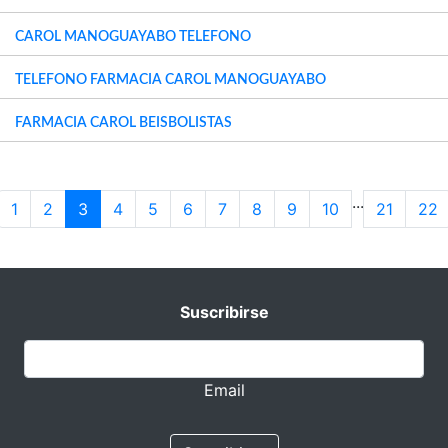
CAROL MANOGUAYABO TELEFONO
TELEFONO FARMACIA CAROL MANOGUAYABO
FARMACIA CAROL BEISBOLISTAS
...
1
2
3
4
5
6
7
8
9
10
21
22
Suscribirse
Email