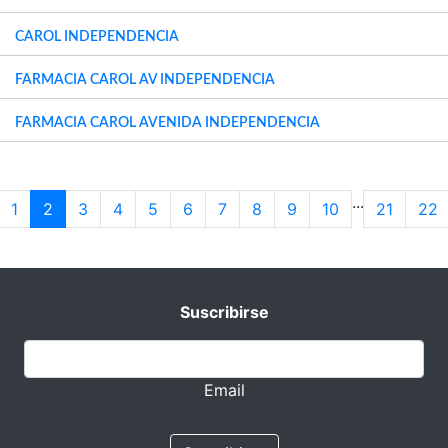
CAROL INDEPENDENCIA
FARMACIA CAROL AV INDEPENDENCIA
FARMACIA CAROL AVENIDA INDEPENDENCIA
...
1
2
3
4
5
6
7
8
9
10
21
22
Suscribirse
Email