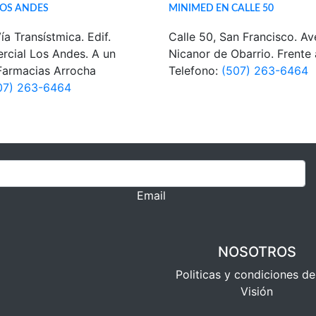
LOS ANDES
MINIMED EN CALLE 50
ía Transístmica. Edif.
Calle 50, San Francisco. Av
rcial Los Andes. A un
Nicanor de Obarrio. Frente
Farmacias Arrocha
Telefono:
(507) 263-6464
07) 263-6464
Email
NOSOTROS
Politicas y condiciones d
Visión