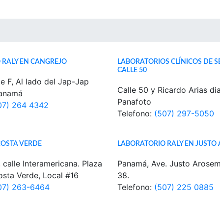
 RALY EN CANGREJO
LABORATORIOS CLÍNICOS DE S
CALLE 50
e F, Al lado del Jap-Jap
Calle 50 y Ricardo Arias di
Panamá
Panafoto
07) 264 4342
Telefono:
(507) 297-5050
COSTA VERDE
LABORATORIO RALY EN JUST
 calle Interamericana. Plaza
Panamá, Ave. Justo Arosem
sta Verde, Local #16
38.
07) 263-6464
Telefono:
(507) 225 0885